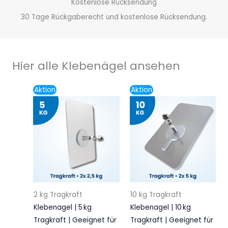
Kostenlose Rücksendung
30 Tage Rückgaberecht und kostenlose Rücksendung.
Hier alle Klebenägel ansehen
Ursprünglicher
Aktueller
Ursprünglicher
Aktueller
Aktion
Aktion
Preis
Preis
Preis
Preis
war:
ist:
war:
ist:
5,95€
4,95€.
6,75€
5,45€.
2 kg Tragkraft
10 kg Tragkraft
Klebenagel | 5 kg
Klebenagel | 10 kg
Tragkraft | Geeignet für
Tragkraft | Geeignet für