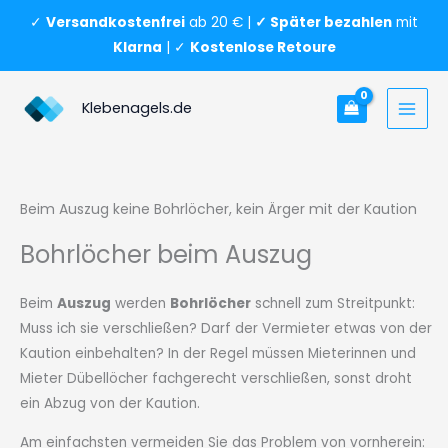
Bohrlöcher beim Auszug
Zum
✓
Versandkostenfrei
ab 20 € |
✓ Später bezahlen
mit
Inhalt
Klarna
| ✓
Kostenlose Retoure
springen
Klebenagels.de
Beim Auszug keine Bohrlöcher, kein Ärger mit der Kaution
Bohrlöcher beim Auszug
Beim
Auszug
werden
Bohrlöcher
schnell zum Streitpunkt:
Muss ich sie verschließen? Darf der Vermieter etwas von der
Kaution einbehalten? In der Regel müssen Mieterinnen und
Mieter Dübellöcher fachgerecht verschließen, sonst droht
ein Abzug von der Kaution.
Am einfachsten vermeiden Sie das Problem von vornherein: