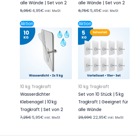
alle Wände | Set von 2
alle Wände | Set von 2
5,95
€
4,95
€
6,75
€
5,45
€
inkl. MwSt
inkl. MwSt
Ursprünglicher
Aktueller
Ursprünglicher
Aktueller
Aktion
Aktion
Preis
Preis
Preis
Preis
war:
ist:
war:
ist:
7,25€
5,95€.
29,99€
22,95€.
10 kg Tragkraft
10 kg Tragkraft
Wasserdichter
Set von 10 Stück | 5 kg
Klebenagel | 10 kg
Tragkraft | Geeignet für
Tragkraft | Set von 2
alle Wände
7,25
€
5,95
€
29,99
€
22,95
€
inkl. MwSt
inkl. MwSt