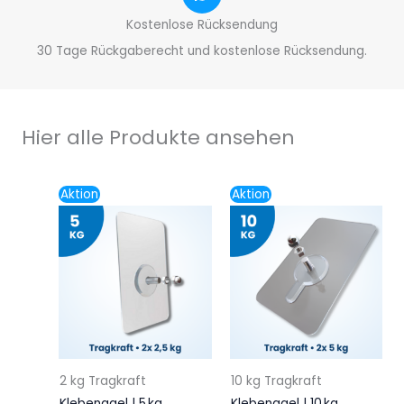
Kostenlose Rücksendung
30 Tage Rückgaberecht und kostenlose Rücksendung.
Hier alle Produkte ansehen
Ursprünglicher
Aktueller
Ursprünglicher
Aktueller
Aktion
Aktion
Preis
Preis
Preis
Preis
war:
ist:
war:
ist:
5,95€
4,95€.
6,75€
5,45€.
2 kg Tragkraft
10 kg Tragkraft
Klebenagel | 5 kg
Klebenagel | 10 kg