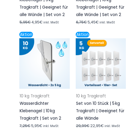
Tragkraft | Geeignet für
Tragkraft | Geeignet für
alle Wände | Set von 2
alle Wände | Set von 2
5,95
€
4,95
€
6,75
€
5,45
€
inkl. MwSt
inkl. MwSt
Ursprünglicher
Aktueller
Ursprünglicher
Aktueller
Aktion
Aktion
Preis
Preis
Preis
Preis
war:
ist:
war:
ist:
7,25€
5,95€.
29,99€
22,95€.
10 kg Tragkraft
10 kg Tragkraft
Wasserdichter
Set von 10 Stück | 5 kg
Klebenagel | 10 kg
Tragkraft | Geeignet für
Tragkraft | Set von 2
alle Wände
7,25
€
5,95
€
29,99
€
22,95
€
inkl. MwSt
inkl. MwSt